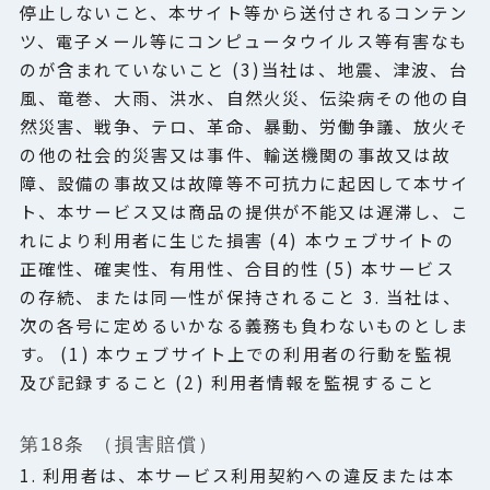
停止しないこと、本サイト等から送付されるコンテン
ツ、電子メール等にコンピュータウイルス等有害なも
のが含まれていないこと (3)当社は、地震、津波、台
風、竜巻、大雨、洪水、自然火災、伝染病その他の自
然災害、戦争、テロ、革命、暴動、労働争議、放火そ
の他の社会的災害又は事件、輸送機関の事故又は故
障、設備の事故又は故障等不可抗力に起因して本サイ
ト、本サービス又は商品の提供が不能又は遅滞し、こ
れにより利用者に生じた損害 (4) 本ウェブサイトの
正確性、確実性、有用性、合目的性 (5) 本サービス
の存続、または同一性が保持されること 3. 当社は、
次の各号に定めるいかなる義務も負わないものとしま
す。 (1) 本ウェブサイト上での利用者の行動を監視
及び記録すること (2) 利用者情報を監視すること
第18条 （損害賠償）
1. 利用者は、本サービス利用契約への違反または本