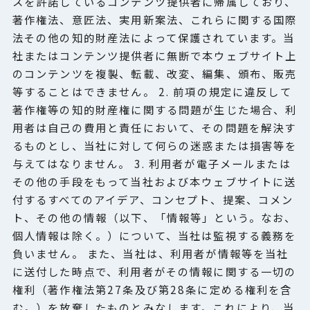
スを許諾しているコンテンツ提供者に帰属しており、
著作権法、意匠法、実用新案法、これらに関する国際
法その他の知的財産法によって保護されています。当
社またはコンテンツ提供者に無断で本ウェブサイト上
のコンテンツを複製、転載、改変、編集、頒布、販売
等することはできません。 2. 前項の規定に違反して
著作権等の知的財産権に関する問題が生じた場合、利
用者は自己の費用と責任において、その問題を解決す
るものとし、当社に対して何らの迷惑または損害等を
与えてはなりません。 3. 利用者が電子メールまたは
その他の手段をもって当社および本ウェブサイトに送
付するすべてのアイデア、コンセプト、提案、コメン
ト、その他の情報（以下、「情報等」という。なお、
個人情報は除く。）について、当社は監視する義務を
負いません。 また、当社は、利用者が情報等を当社
に送付した時点で、利用者がその情報に関する一切の
権利（著作権法第27条及び第28条に定める権利を含
む。）を放棄したものとみなします。これにより、当