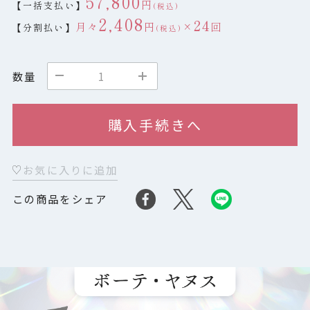
57,800
円
【一括支払い】
(税込)
2,408
24
月々
円
×
回
【分割払い】
(税込)
数量
購入手続きへ
お気に入りに追加
この商品をシェア