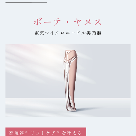
ボーテ・ヤヌス
電気マイクロニードル美顔器
HOME
BRAND INTRODUCTION
PRODUCTS
定期便について
ご利用ガイド
高浸透
リフトケア
を叶える
※1
※2