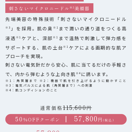
刺さないマイクロニードル
美顔器
※3
FAQ
先端美容の特殊技術「刺さないマイクロニードル
」を採用。肌の奥
まで潤いの通り道をつくる高
※3
※1
NEWS
浸透
ケアと、深部
まで温熱で刺激して弾力感を
※1
※1
サポートする、肌の土台
ケアによる画期的な肌ア
※1
COLUMN
プローチを実現。
刺さない電気針だから安心、肌に当てるだけの手軽さ
注文履歴/お気に入り
で、内から弾むような上向き肌
に誘います。
※4
※1：角質層まで ※2：機器で肌を引き上げるように動かすこと
CONTACT
※3：電気パルスによる肌（角質層まで）への刺激
※4：肌コンディションのこと
115,600
通常価格
円
57,800
50
円
％OFFクーポン
(税込)